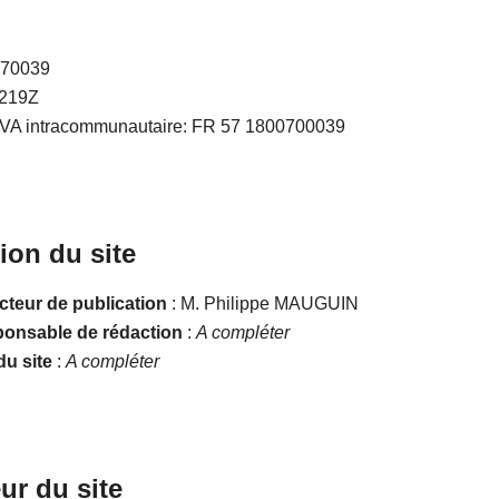
070039
7219Z
VA intracommunautaire: FR 57 1800700039
ion du site
cteur de publication
: M. Philippe MAUGUIN
onsable de rédaction
:
A compléter
u site
:
A compléter
ur du site