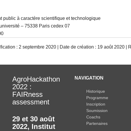
 public à caractère scientifique et technologique
’université – 75338 Paris cedex 07
00
ication : 2 septembre 2020 | Date de création : 19 août 2020 | 
AgroHackathon
NAVIGATION
2022 :
Historique
FAIRness
Programme
assessment
Inscription
Soumission
Coachs
29 et 30 août
Partenaires
2022
,
Institut