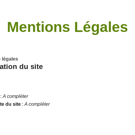
Mentions Légales
 légales
cation
du site
:
A compléter
e du site
:
A compléter