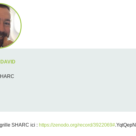
 DAVID
SHARC
A
grille SHARC ici :
https://zenodo.org/record/3922069#
.YqtQep