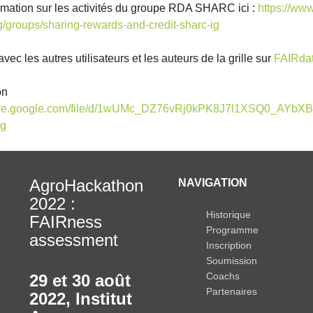
ormation sur les activités du groupe RDA SHARC ici :
https://www
g/groups/sharing-rewards-and-credit-sharc-ig
ec les autres utilisateurs et les auteurs de la grille sur
FAIRdat
on
drive.google.com/file/d/1wUMc_DZ76vRj0kPK8J7l1XSQ0_AYbXB
ng
AgroHackathon
NAVIGATION
2022 :
Historique
FAIRness
Programme
assessment
Inscription
Soumission
Coachs
29 et 30 août
Partenaires
2022
,
Institut